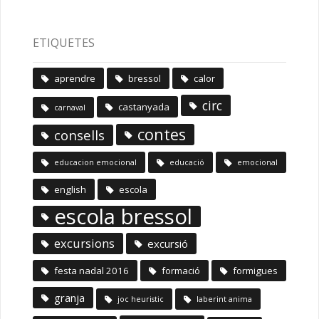
ETIQUETES
aprendre
bressol
calor
circ
castanyada
carnaval
contes
consells
educacion emocional
educació
emocional
english
escola
escola bressol
excursions
excursió
festa nadal 2016
formació
formigues
granja
joc heuristic
laberint anima