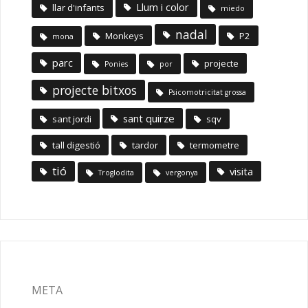
Llum i color
llar d'infants
miedo
nadal
Monkeys
P2
mona
parc
projecte
Ponies
por
projecte bitxos
Psicomotricitat grossa
sant quirze
sant jordi
sqv
tall digestió
tardor
termometre
tió
visita
Troglodita
vergonya
META