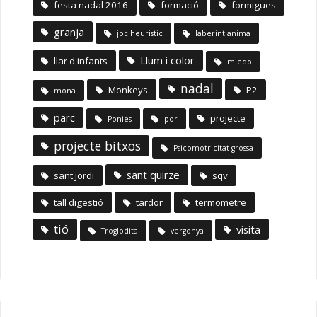
festa nadal 2016
formació
formigues
granja
joc heuristic
laberint anima
Llum i color
llar d'infants
miedo
nadal
Monkeys
P2
mona
parc
projecte
Ponies
por
projecte bitxos
Psicomotricitat grossa
sant quirze
sant jordi
sqv
tall digestió
tardor
termometre
tió
visita
Troglodita
vergonya