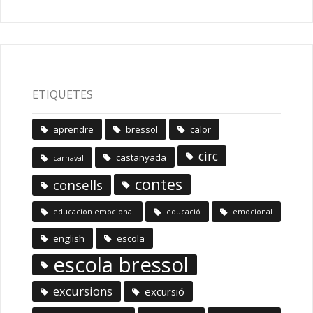
ETIQUETES
aprendre
bressol
calor
circ
castanyada
carnaval
contes
consells
educacion emocional
educació
emocional
english
escola
escola bressol
excursions
excursió