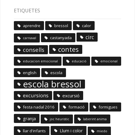
ETIQUETES
aprendre
bressol
calor
circ
castanyada
carnaval
contes
consells
educacion emocional
educació
emocional
english
escola
escola bressol
excursions
excursió
festa nadal 2016
formació
formigues
granja
joc heuristic
laberint anima
Llum i color
llar d'infants
miedo