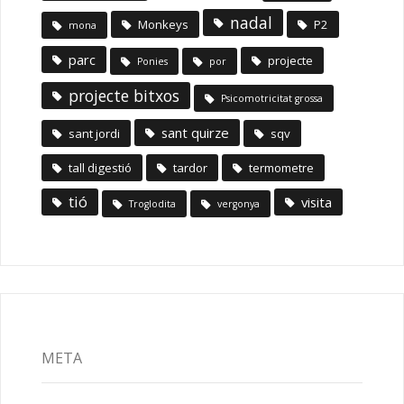
nadal
Monkeys
P2
mona
parc
projecte
Ponies
por
projecte bitxos
Psicomotricitat grossa
sant quirze
sant jordi
sqv
tall digestió
tardor
termometre
tió
visita
Troglodita
vergonya
META