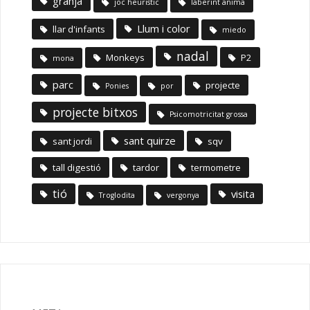
granja
joc heuristic
laberint anima
Llum i color
llar d'infants
miedo
nadal
Monkeys
P2
mona
parc
projecte
Ponies
por
projecte bitxos
Psicomotricitat grossa
sant quirze
sant jordi
sqv
tall digestió
tardor
termometre
tió
visita
Troglodita
vergonya