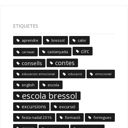
ETIQUETES
aprendre
bressol
calor
circ
castanyada
carnaval
contes
consells
educacion emocional
educació
emocional
english
escola
escola bressol
excursions
excursió
festa nadal 2016
formació
formigues