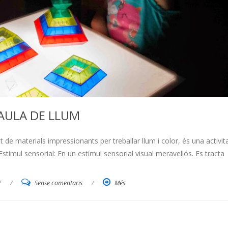
AULA DE LLUM
t de materials impressionants per treballar llum i color, és una activit
Estímul sensorial: En un estímul sensorial visual meravellós. Es tracta
7
/
Sense comentaris
/
Més