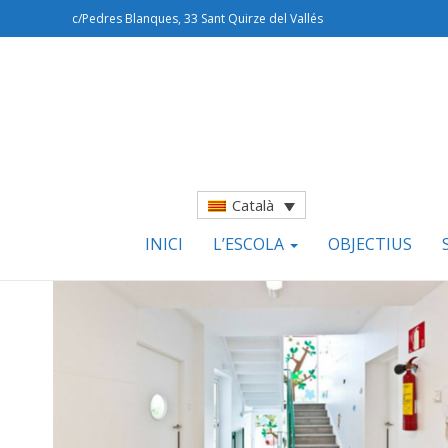
c/Pedres Blanques, 33 Sant Quirze del Vallés
Català
INICI
L’ESCOLA
OBJECTIUS