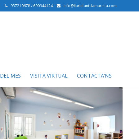
937210678 / 690944124
info@llarinfantslamarieta.com
DEL MES
VISITA VIRTUAL
CONTACTA’NS