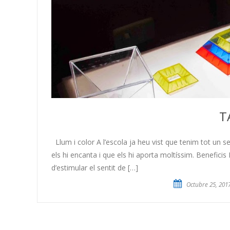
T
Llum i color A l’escola ja heu vist que tenim tot un se
els hi encanta i que els hi aporta moltíssim. Beneficis 
d’estimular el sentit de […]
Octubre 25, 201