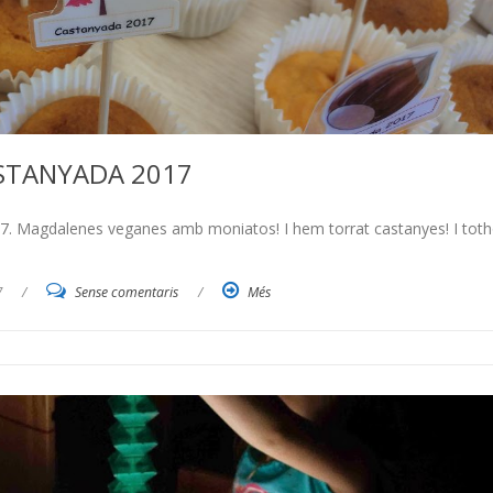
STANYADA 2017
17. Magdalenes veganes amb moniatos! I hem torrat castanyes! I tot
7
/
Sense comentaris
/
Més