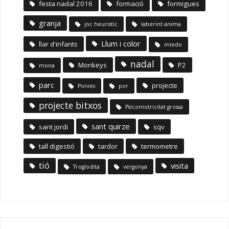
festa nadal 2016
formació
formigues
granja
joc heuristic
laberint anima
Llum i color
llar d'infants
miedo
nadal
Monkeys
P2
mona
parc
projecte
Ponies
por
projecte bitxos
Psicomotricitat grossa
sant quirze
sant jordi
sqv
tall digestió
tardor
termometre
tió
visita
Troglodita
vergonya