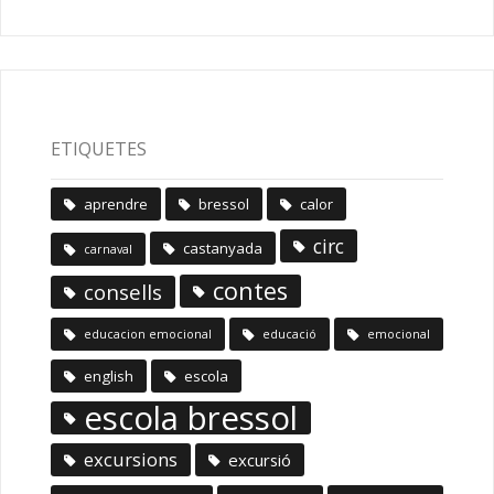
ETIQUETES
aprendre
bressol
calor
circ
castanyada
carnaval
contes
consells
educacion emocional
educació
emocional
english
escola
escola bressol
excursions
excursió