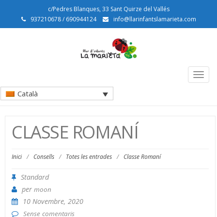
c/Pedres Blanques, 33 Sant Quirze del Vallés
937210678 / 690944124
info@llarinfantslamarieta.com
Togg
navig
Català
CLASSE ROMANÍ
Inici
/
Consells
/
Totes les entrades
/
Classe Romaní
Standard
per
moon
10 Novembre, 2020
Sense comentaris