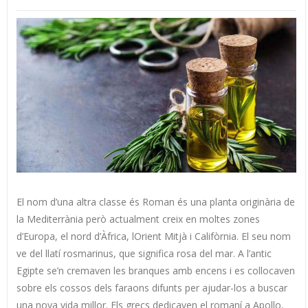
El nom d’una altra classe és Roman és una planta originària de
la Mediterrània però actualment creix en moltes zones
d’Europa, el nord d’Àfrica, lOrient Mitjà i Califòrnia. El seu nom
ve del llatí rosmarinus, que significa rosa del mar. A l’antic
Egipte se’n cremaven les branques amb encens i es collocaven
sobre els cossos dels faraons difunts per ajudar-los a buscar
una nova vida millor. Els grecs dedicaven el romaní a Apollo,