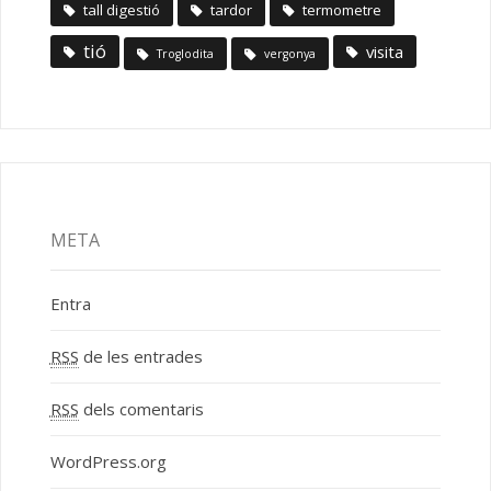
tall digestió
tardor
termometre
tió
visita
Troglodita
vergonya
META
Entra
RSS
de les entrades
RSS
dels comentaris
WordPress.org