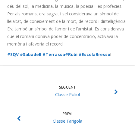
déu del sol, la medicina, la música, la poesia i les profecies.
Per als romans, era sagrat i sel considerava un símbol de
lleialtat, de coneixement de la mort, de record i dintel·ligència.
Era també un símbol de l’amor i de l’amistat. Es considerava
que el romaní donava poder de concentració, activava la
memòria i afavoria el record.
#SQV
#Sabadell
#Terrassa
#Rubí
#EscolaBresso
l
SEGÜENT
Classe Poliol
PREVI
Classe Farigola