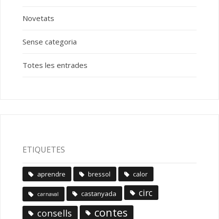
Novetats
Sense categoria
Totes les entrades
ETIQUETES
aprendre
bressol
calor
circ
castanyada
carnaval
contes
consells