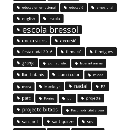
educacion emocional
educació
emocional
english
escola
escola bressol
excursions
excursió
festa nadal 2016
formació
formigues
granja
joc heuristic
laberint anima
Llum i color
llar d'infants
miedo
nadal
Monkeys
P2
mona
parc
projecte
Ponies
por
projecte bitxos
Psicomotricitat grossa
sant quirze
sant jordi
sqv