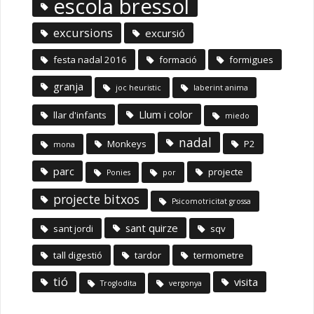
escola bressol
excursions
excursió
festa nadal 2016
formació
formigues
granja
joc heuristic
laberint anima
Llum i color
llar d'infants
miedo
nadal
Monkeys
P2
mona
parc
projecte
Ponies
por
projecte bitxos
Psicomotricitat grossa
sant quirze
sant jordi
sqv
tall digestió
tardor
termometre
tió
visita
Troglodita
vergonya