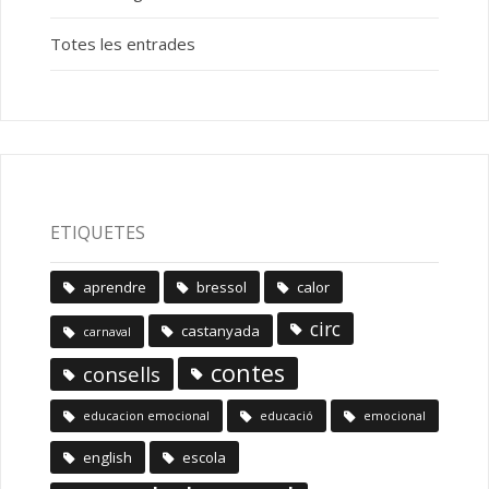
Totes les entrades
ETIQUETES
aprendre
bressol
calor
circ
castanyada
carnaval
contes
consells
educacion emocional
educació
emocional
english
escola