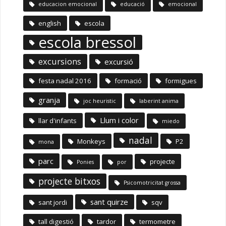
educacion emocional
educació
emocional
english
escola
escola bressol
excursions
excursió
festa nadal 2016
formació
formigues
granja
joc heuristic
laberint anima
Llum i color
llar d'infants
miedo
nadal
Monkeys
P2
mona
parc
projecte
Ponies
por
projecte bitxos
Psicomotricitat grossa
sant quirze
sant jordi
sqv
tall digestió
tardor
termometre