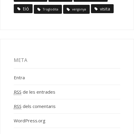
tió
visita
Troglodita
vergonya
META
Entra
RSS
de les entrades
RSS
dels comentaris
WordPress.org