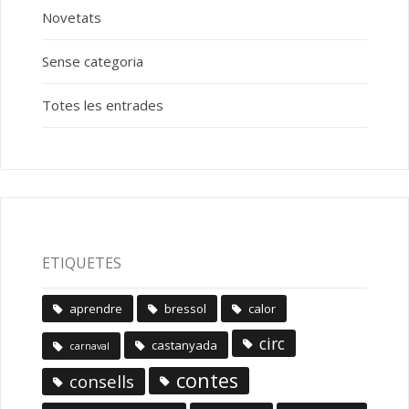
Novetats
Sense categoria
Totes les entrades
ETIQUETES
aprendre
bressol
calor
circ
castanyada
carnaval
contes
consells