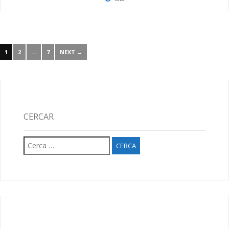
1
2
…
7
NEXT →
CERCAR
Cerca: