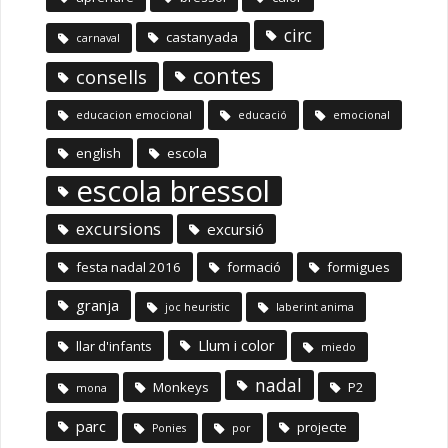
circ
castanyada
carnaval
contes
consells
educacion emocional
educació
emocional
english
escola
escola bressol
excursions
excursió
festa nadal 2016
formació
formigues
granja
joc heuristic
laberint anima
Llum i color
llar d'infants
miedo
nadal
Monkeys
P2
mona
parc
projecte
Ponies
por