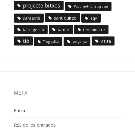
projecte bitxos
Psicomotricitat grossa
sant quirze
sant jordi
sqv
tall digestió
tardor
termometre
tió
visita
Troglodita
vergonya
META
Entra
RSS
de les entrades