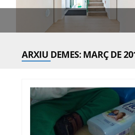
ARXIU DEMES: MARÇ DE 20
BE
ALS APART
D