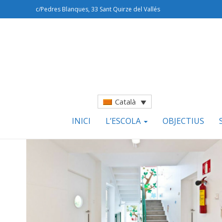
c/Pedres Blanques, 33 Sant Quirze del Vallés
Català
INICI
L’ESCOLA
OBJECTIUS