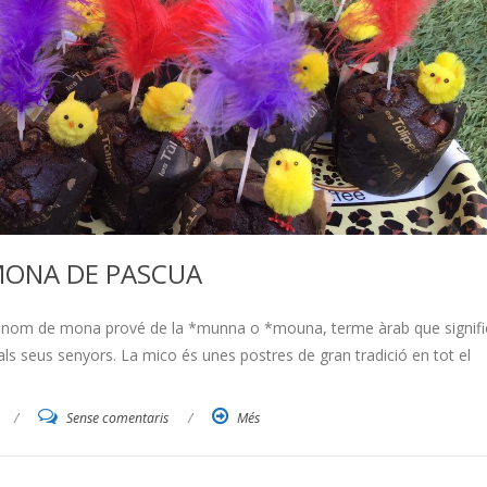
MONA DE PASCUA
e nom de mona prové de la *munna o *mouna, terme àrab que signifi
als seus senyors. La mico és unes postres de gran tradició en tot el
/
Sense comentaris
/
Més