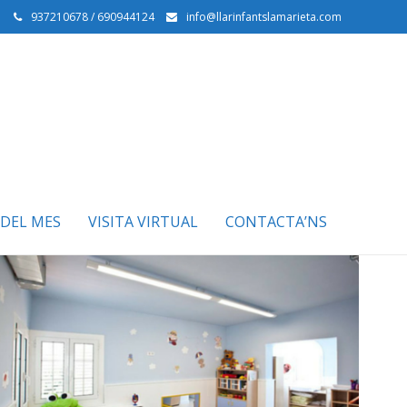
937210678 / 690944124
info@llarinfantslamarieta.com
DEL MES
VISITA VIRTUAL
CONTACTA’NS