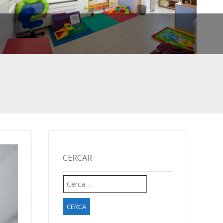
CERCAR
TS!
Cerca:
 COMENCEM!
IU