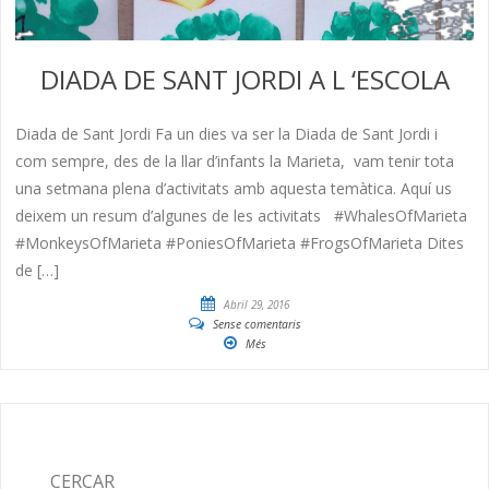
DIADA DE SANT JORDI A L ‘ESCOLA
Diada de Sant Jordi Fa un dies va ser la Diada de Sant Jordi i
com sempre, des de la llar d’infants la Marieta, vam tenir tota
una setmana plena d’activitats amb aquesta temàtica. Aquí us
deixem un resum d’algunes de les activitats #WhalesOfMarieta
#MonkeysOfMarieta #PoniesOfMarieta #FrogsOfMarieta Dites
de […]
Abril 29, 2016
Sense comentaris
Més
CERCAR