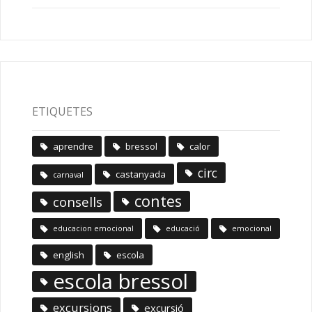
ETIQUETES
aprendre
bressol
calor
circ
castanyada
carnaval
contes
consells
educacion emocional
educació
emocional
english
escola
escola bressol
excursions
excursió