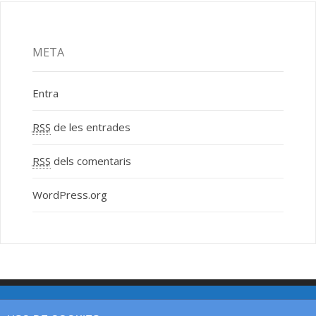
META
Entra
RSS
de les entrades
RSS
dels comentaris
WordPress.org
Web page created by SOCIAL PIME