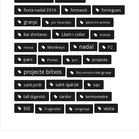
festa nadal 2016
formació
formigues
granja
joc heuristic
laberint anima
Llum i color
llar d'infants
miedo
nadal
Monkeys
P2
mona
parc
projecte
Ponies
por
projecte bitxos
Psicomotricitat grossa
sant quirze
sant jordi
sqv
tall digestió
tardor
termometre
tió
visita
Troglodita
vergonya