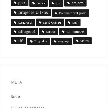
parc
projecte
Ponies
por
projecte bitxos
Psicomotricitat grossa
sant quirze
sant jordi
sqv
tall digestió
tardor
termometre
tió
visita
Troglodita
vergonya
META
Entra
RSS
de les entrades