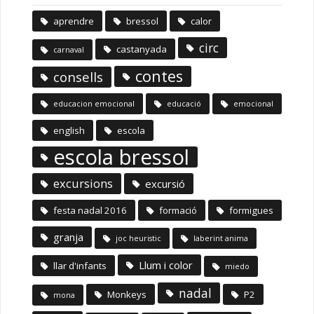
aprendre
bressol
calor
circ
castanyada
carnaval
contes
consells
educacion emocional
educació
emocional
english
escola
escola bressol
excursions
excursió
festa nadal 2016
formació
formigues
granja
joc heuristic
laberint anima
Llum i color
llar d'infants
miedo
nadal
Monkeys
P2
mona