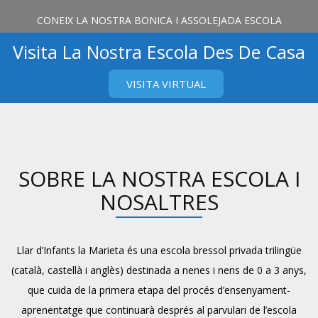
CONEIX LA NOSTRA BONICA I ASSOLEJADA ESCOLA
Visita La Nostra Escola Des De Casa
VISITA VIRTUAL
BENVINGUT/DA A LA NOSTRA LLAR
SOBRE LA NOSTRA ESCOLA I
ELS NOSTRES OBJECTIUS
D’INFANTS!
ELS NOSTRES SERVEIS
EL NOSTRE EQUIP
NOSALTRES
DESCOBREIX ELS EIXOS PRINCIPALS DEL NOSTRE PROJECTE
ALS APARTATS DE LA NOSTRA PÀGINA WEB PODRÀS
TOT EL QUE L’ESCOLA OFEREIX ALS VOSTRES PETITS
L’ÀNIMA DE L’ESCOLA. CONEGUEM-LOS MILLOR!
CONÈIXER-NOS MILLOR. COMENCEM!
EDUCATIU
Llar d’Infants la Marieta és una escola bressol privada trilingüe
(català, castellà i anglès) destinada a nenes i nens de 0 a 3 anys,
que cuida de la primera etapa del procés d’ensenyament-
aprenentatge que continuarà després al parvulari de l’escola