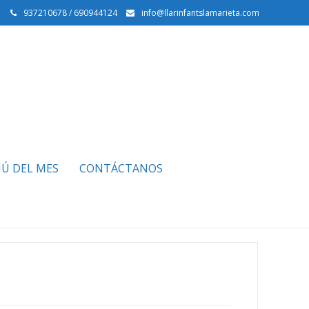
937210678 / 690944124
info@llarinfantslamarieta.com
Ú DEL MES
CONTÁCTANOS