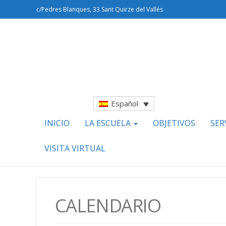
c/Pedres Blanques, 33 Sant Quirze del Vallés
Español
INICIO
LA ESCUELA
OBJETIVOS
SER
VISITA VIRTUAL
CALENDARIO