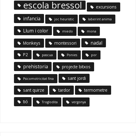
escola bressol
excursions
infancia
joc heuristic
laberint anima
Llum i color
miedo
mona
nadal
Monkeys
montessori
P2
pascua
Ponies
por
prehistoria
projecte bitxos
sant jordi
Psicomotricitat fina
sant quirze
tardor
termometre
tió
Troglodita
vergonya