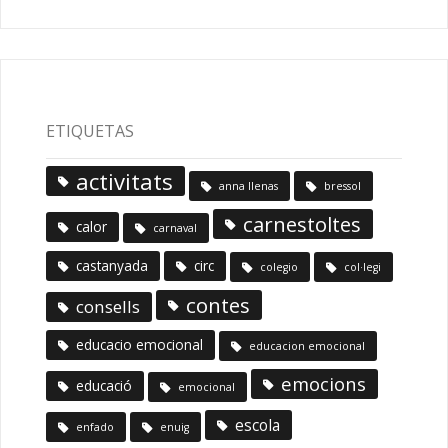
ETIQUETAS
activitats
anna llenas
bressol
carnestoltes
calor
carnaval
castanyada
circ
colegio
col·legi
contes
consells
educacio emocional
educacion emocional
emocions
educació
emocional
escola
enfado
enuig