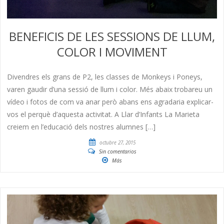
BENEFICIS DE LES SESSIONS DE LLUM,
COLOR I MOVIMENT
Divendres els grans de P2, les classes de Monkeys i Poneys,
varen gaudir d’una sessió de llum i color. Més abaix trobareu un
vídeo i fotos de com va anar però abans ens agradaria explicar-
vos el perquè d’aquesta activitat. A Llar d’Infants La Marieta
creiem en l’educació dels nostres alumnes […]
octubre 27, 2015
Sin comentarios
Más