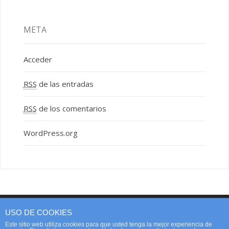
META
Acceder
RSS
de las entradas
RSS
de los comentarios
WordPress.org
USO DE COOKIES
Web page created by SOCIAL PIME
Este sitio web utiliza cookies para que usted tenga la mejor experiencia de