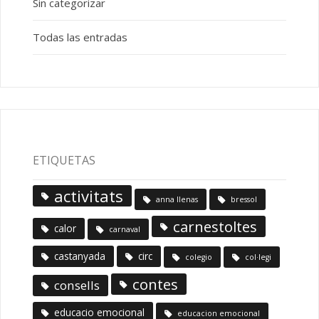
Sin categorizar
Todas las entradas
ETIQUETAS
activitats
anna llenas
bressol
carnestoltes
calor
carnaval
castanyada
circ
colegio
col·legi
contes
consells
educacio emocional
educacion emocional