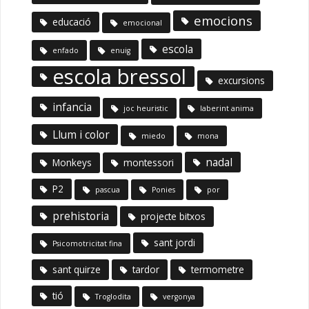
emocions
educació
emocional
escola
enfado
enuig
escola bressol
excursions
infancia
joc heuristic
laberint anima
Llum i color
miedo
mona
nadal
Monkeys
montessori
P2
pascua
Ponies
por
prehistoria
projecte bitxos
sant jordi
Psicomotricitat fina
sant quirze
tardor
termometre
tió
Troglodita
vergonya