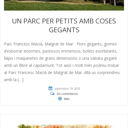
UN PARC PER PETITS AMB COSES
GEGANTS
Parc Francesc Macià, Malgrat de Mar Flors gegants, gomes
d’esborrar enormes, pastissos immensos, bolets exorbitants,
llàpis i maquinetes de grans dimensions o una sabata gegant
amb un llibre al capdamunt. Tot això i molt més podreu trobar
al Parc Francesc Macià de Malgrat de Mar. Allà us sorprendreu
amb la […]
septiembre 19, 2018
Sin comentarios
Más