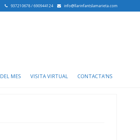
937210678 / 690944124
info@llarinfantslamarieta.com
DEL MES
VISITA VIRTUAL
CONTACTA’NS