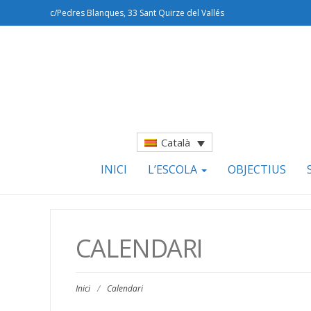
c/Pedres Blanques, 33 Sant Quirze del Vallés
Català
INICI
L’ESCOLA
OBJECTIUS
CALENDARI
Inici
/
Calendari