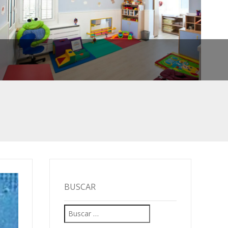
BUSCAR
Buscar:
MEJOR.
IVO
S