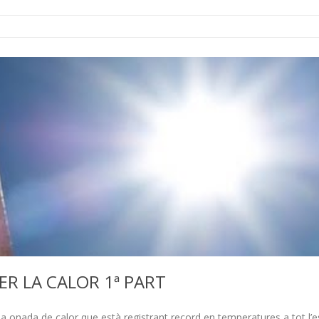
ER LA CALOR 1ª PART
onada de calor que està registrant record en temperatures a tot l’es