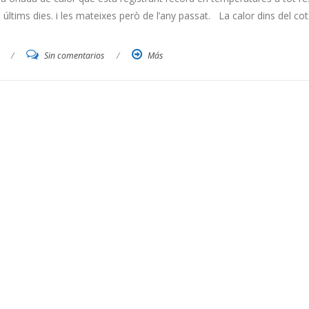
ltims dies. i les mateixes però de l’any passat. La calor dins del co
/
Sin comentarios
/
Más