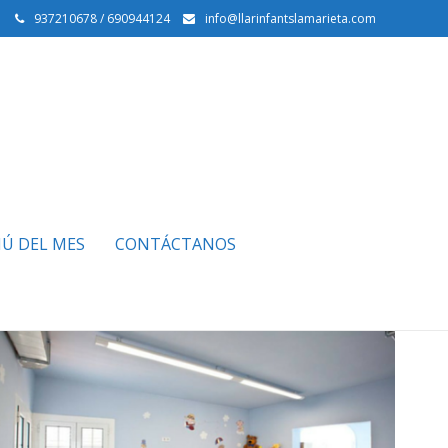
937210678 / 690944124
info@llarinfantslamarieta.com
Ú DEL MES
CONTÁCTANOS