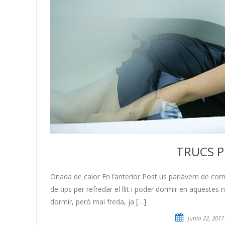
TRUCS P
Onada de calor En l’anterior Post us parlàvem de co
de tips per refredar el llit i poder dormir en aqueste
dormir, però mai freda, ja […]
junio 22, 2017