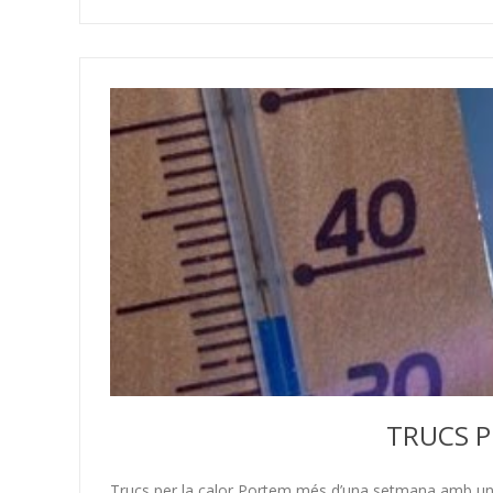
TRUCS P
Trucs per la calor Portem més d’una setmana amb una 