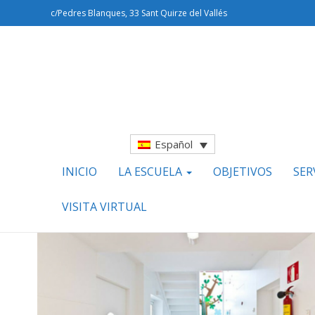
c/Pedres Blanques, 33 Sant Quirze del Vallés
Español
INICIO
LA ESCUELA
OBJETIVOS
SER
VISITA VIRTUAL