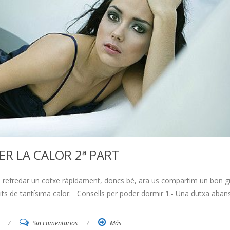
ER LA CALOR 2ª PART
m refredar un cotxe ràpidament, doncs bé, ara us compartim un bon g
s nits de tantísima calor. Consells per poder dormir 1.- Una dutxa aban
/
Sin comentarios
/
Más