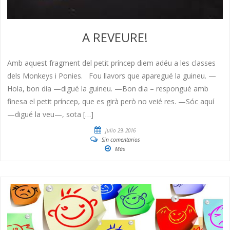
A REVEURE!
Amb aquest fragment del petit príncep diem adéu a les classes
dels Monkeys i Ponies. Fou llavors que aparegué la guineu. —
Hola, bon dia —digué la guineu. —Bon dia – respongué amb
finesa el petit príncep, que es girà però no veié res. —Sóc aquí
—digué la veu—, sota […]
julio 29, 2016
Sin comentarios
Más