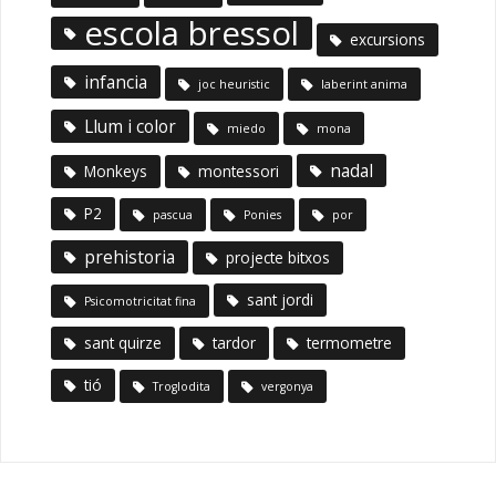
escola bressol
excursions
infancia
joc heuristic
laberint anima
Llum i color
miedo
mona
nadal
Monkeys
montessori
P2
pascua
Ponies
por
prehistoria
projecte bitxos
sant jordi
Psicomotricitat fina
sant quirze
tardor
termometre
tió
Troglodita
vergonya