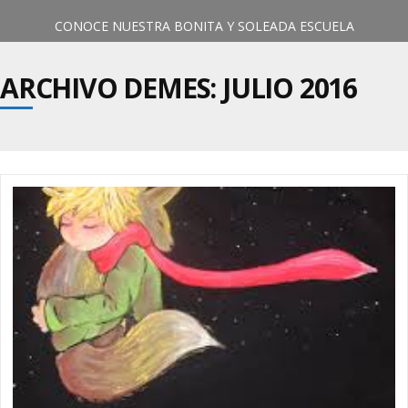
CONOCE NUESTRA BONITA Y SOLEADA ESCUELA
ARCHIVO DEMES: JULIO 2016
BIENVENIDO/A A NUESTRA ESCUELA!
NUESTROS OBJETIVOS
NUESTROS SERVICIOS
NUESTRO EQUIPO
DESCUBRE LOS EJES PRINCIPALES DE NUESTRO PROYECTO
EN LOS APARTADOS DE NUESTRA PÁGINA WEB PODRÁS
TODO LO QUE NUESTRA ESCUELA OFRECE A NUESTROS
EL ALMA DE NUESTRA ESCUELA. CONOZCÁMOSLOS MEJOR!
CONOCERNOS MEJOR.
EDUCATIVO
PEQUEÑOS