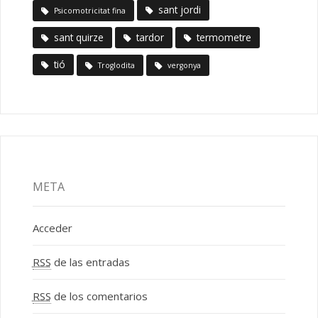
sant jordi
Psicomotricitat fina
sant quirze
tardor
termometre
tió
Troglodita
vergonya
META
Acceder
RSS
de las entradas
RSS
de los comentarios