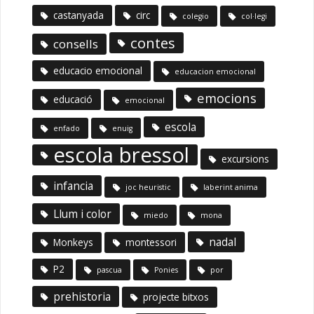
castanyada
circ
colegio
col·legi
contes
consells
educacio emocional
educacion emocional
emocions
educació
emocional
escola
enfado
enuig
escola bressol
excursions
infancia
joc heuristic
laberint anima
Llum i color
miedo
mona
nadal
Monkeys
montessori
P2
pascua
Ponies
por
prehistoria
projecte bitxos