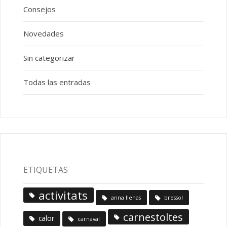
Consejos
Novedades
Sin categorizar
Todas las entradas
ETIQUETAS
activitats
anna llenas
bressol
carnestoltes
calor
carnaval