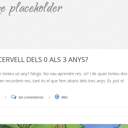
CERVELL DELS 0 ALS 3 ANYS?
eníeu un any? Ningú. No vau aprendre res, oi? I de quan teníeu dos
recordem res, tant és el que fem abans dels tres anys. És just el
/
Sin comentarios
/
Más