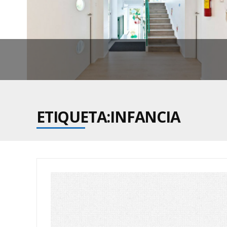
ETIQUETA:INFANCIA
EN LO
DE