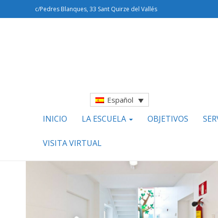
c/Pedres Blanques, 33 Sant Quirze del Vallés
Español
INICIO
LA ESCUELA
OBJETIVOS
SER
VISITA VIRTUAL