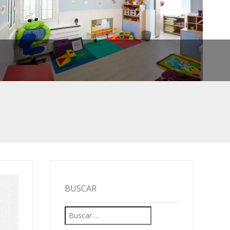
BUSCAR
Buscar:
MEJOR.
IVO
S