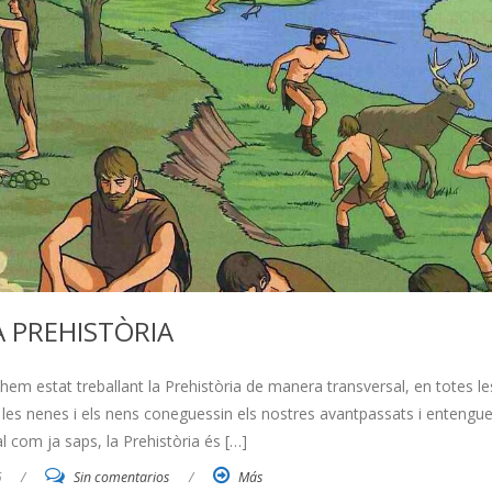
A PREHISTÒRIA
em estat treballant la Prehistòria de manera transversal, en totes le
uè les nenes i els nens coneguessin els nostres avantpassats i entengu
l com ja saps, la Prehistòria és […]
6
/
Sin comentarios
/
Más