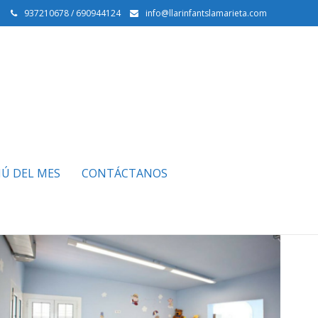
937210678 / 690944124
info@llarinfantslamarieta.com
Ú DEL MES
CONTÁCTANOS