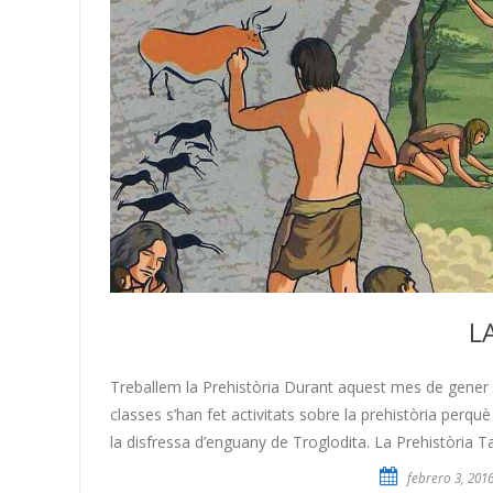
L
Treballem la Prehistòria Durant aquest mes de gener h
classes s’han fet activitats sobre la prehistòria perq
la disfressa d’enguany de Troglodita. La Prehistòria Ta
febrero 3, 201