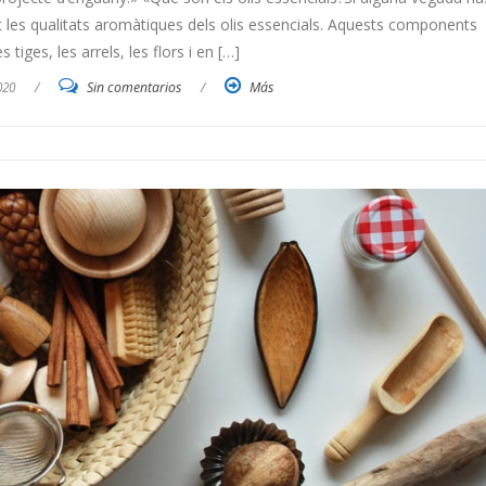
t les qualitats aromàtiques dels olis essencials. Aquests components
 tiges, les arrels, les flors i en […]
020
/
Sin comentarios
/
Más