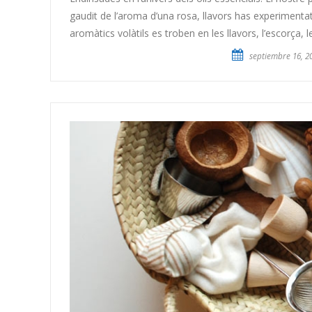
gaudit de l’aroma d’una rosa, llavors has experimenta
aromàtics volàtils es troben en les llavors, l’escorça, les
septiembre 16, 2