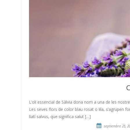
C
L’oli essencial de Sàlvia dona nom a una de les nostres
Les seves flors de color blau rosat o lila, s’agrupen fo
llatí salvus, que significa salut […]
septiembre 25, 2