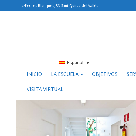
c/Pedres Blanques, 33 Sant Quirze del Vallés
Español
INICIO
LA ESCUELA
OBJETIVOS
SER
VISITA VIRTUAL