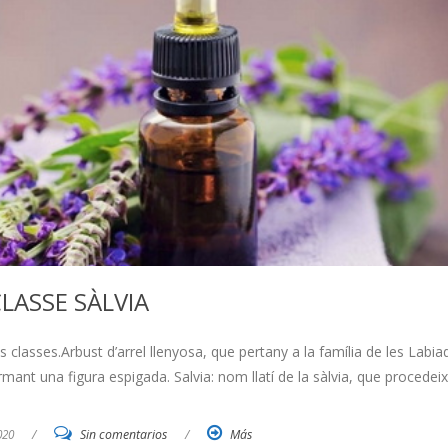
LASSE SÀLVIA
 classes.Arbust d’arrel llenyosa, que pertany a la família de les Labia
rmant una figura espigada. Salvia: nom llatí de la sàlvia, que procedeix
020
/
Sin comentarios
/
Más