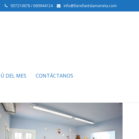
937210678 / 690944124
info@llarinfantslamarieta.com
Ú DEL MES
CONTÁCTANOS