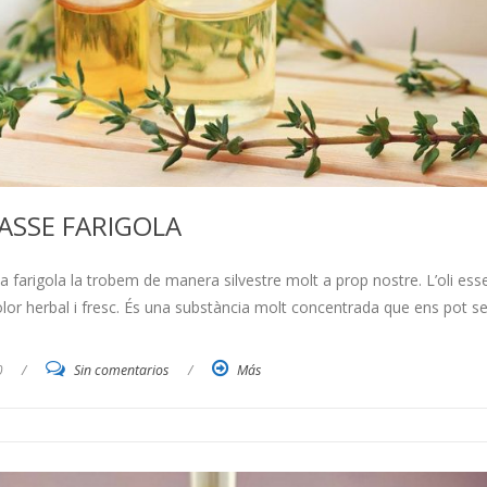
ASSE FARIGOLA
a farigola la trobem de manera silvestre molt a prop nostre. L’oli ess
n olor herbal i fresc. És una substància molt concentrada que ens pot se
0
/
Sin comentarios
/
Más