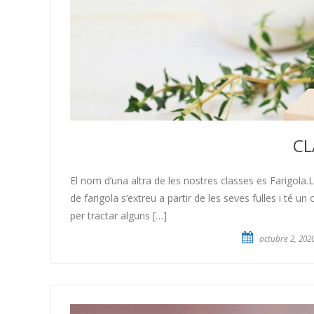
CL
El nom d’una altra de les nostres classes es Farigola.L
de farigola s’extreu a partir de les seves fulles i té u
per tractar alguns […]
octubre 2, 202