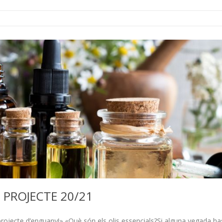
 PROJECTE 20/21
e projecte d’enguany!» «Què són els olis essencials?Si alguna vegada ha