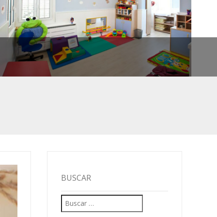
BUSCAR
Buscar:
MEJOR.
IVO
S