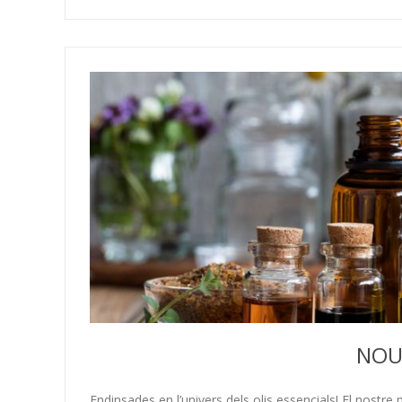
NOU
Endinsades en l’univers dels olis essencials! El nostr