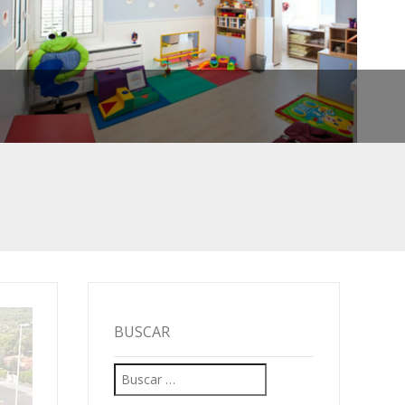
BUSCAR
Buscar:
IVO
S