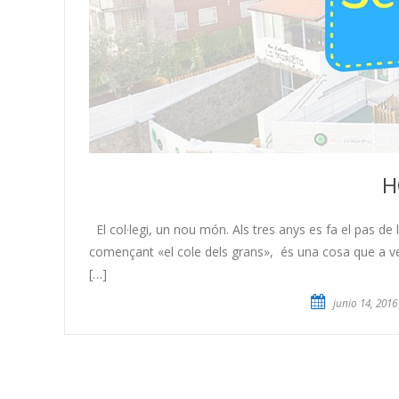
H
El col·legi, un nou món. Als tres anys es fa el pas de
començant «el cole dels grans», és una cosa que a ve
[…]
junio 14, 2016