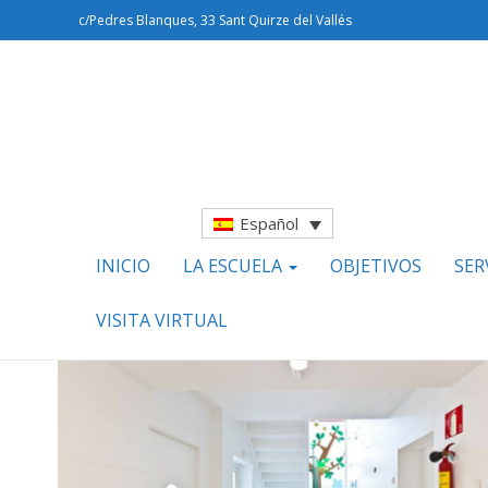
c/Pedres Blanques, 33 Sant Quirze del Vallés
Español
INICIO
LA ESCUELA
OBJETIVOS
SER
VISITA VIRTUAL