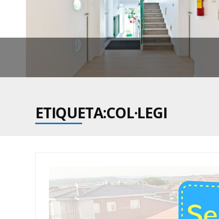
ETIQUETA:COL·LEGI
DE