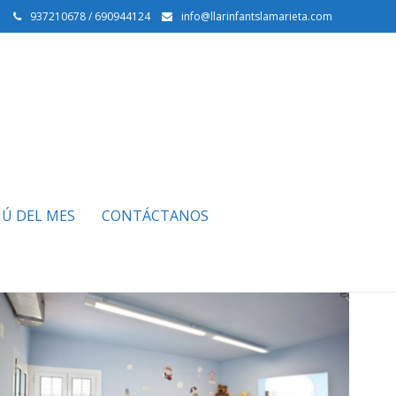
937210678 / 690944124
info@llarinfantslamarieta.com
Ú DEL MES
CONTÁCTANOS