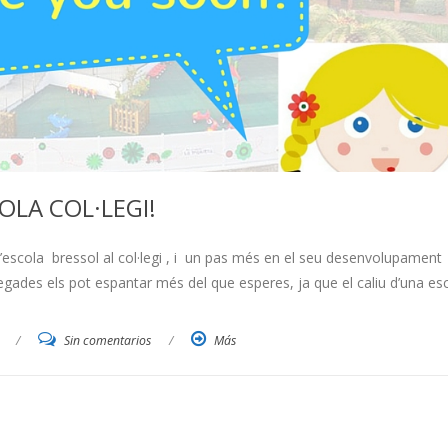
OLA COL·LEGI!
 l’escola bressol al col·legi , i un pas més en el seu desenvolupament
gades els pot espantar més del que esperes, ja que el caliu d’una es
/
Sin comentarios
/
Más