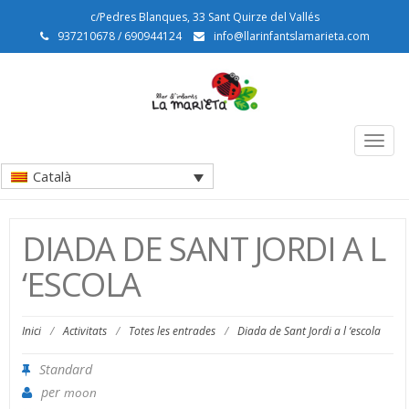
c/Pedres Blanques, 33 Sant Quirze del Vallés
937210678 / 690944124
info@llarinfantslamarieta.com
Togg
navig
Català
DIADA DE SANT JORDI A L
‘ESCOLA
Inici
/
Activitats
/
Totes les entrades
/
Diada de Sant Jordi a l ‘escola
Standard
per
moon