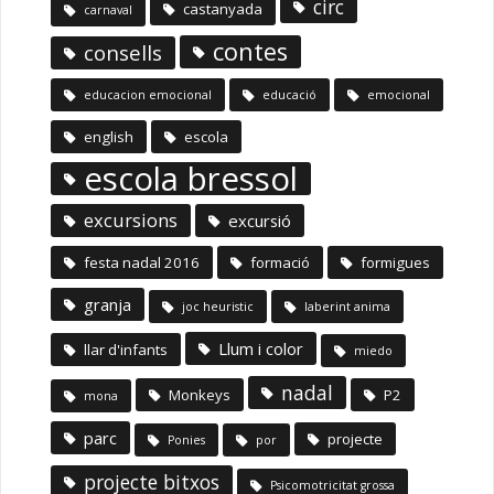
circ
castanyada
carnaval
contes
consells
educacion emocional
educació
emocional
english
escola
escola bressol
excursions
excursió
festa nadal 2016
formació
formigues
granja
joc heuristic
laberint anima
Llum i color
llar d'infants
miedo
nadal
Monkeys
P2
mona
parc
projecte
Ponies
por
projecte bitxos
Psicomotricitat grossa