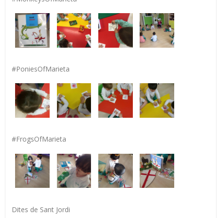
#PoniesOfMarieta
#FrogsOfMarieta
Dites de Sant Jordi