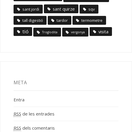
sant quirze
sant jordi
sqv
tall digestió
tardor
termometre
tió
visita
Troglodita
vergonya
META
Entra
RSS
de les entrades
RSS
dels comentaris