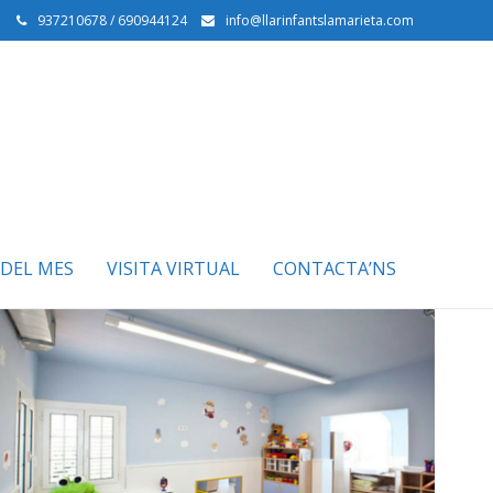
937210678 / 690944124
info@llarinfantslamarieta.com
DEL MES
VISITA VIRTUAL
CONTACTA’NS