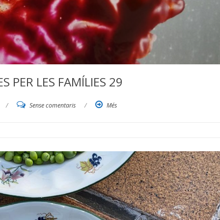
 PER LES FAMÍLIES 29
/
Sense comentaris
/
Més