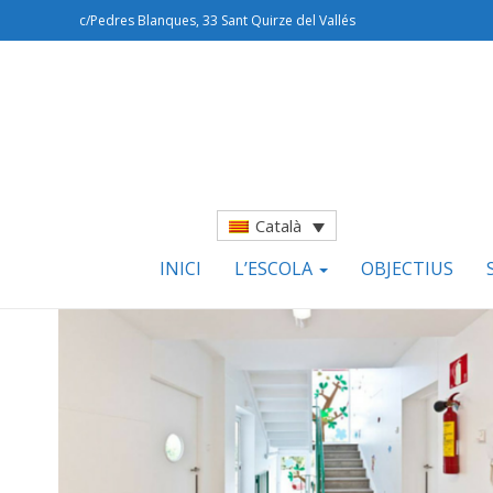
c/Pedres Blanques, 33 Sant Quirze del Vallés
Català
INICI
L’ESCOLA
OBJECTIUS