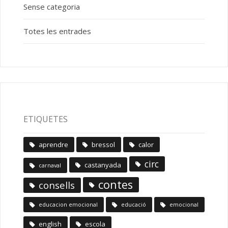
Sense categoria
Totes les entrades
ETIQUETES
aprendre
bressol
calor
circ
castanyada
carnaval
contes
consells
educacion emocional
educació
emocional
english
escola