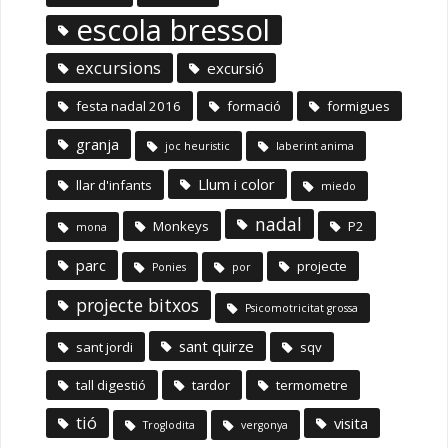
escola bressol
excursions
excursió
festa nadal 2016
formació
formigues
granja
joc heuristic
laberint anima
Llum i color
llar d'infants
miedo
nadal
Monkeys
P2
mona
parc
projecte
Ponies
por
projecte bitxos
Psicomotricitat grossa
sant quirze
sant jordi
sqv
tall digestió
tardor
termometre
tió
visita
Troglodita
vergonya