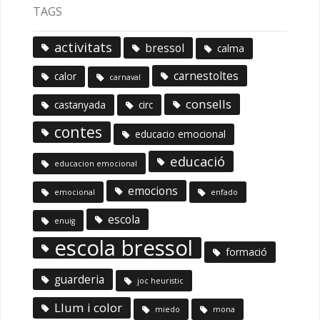
TAGS
activitats
bressol
calma
carnestoltes
calor
carnaval
consells
castanyada
circ
contes
educacio emocional
educació
educacion emocional
emocions
emocional
enfado
escola
enuig
escola bressol
formació
guarderia
joc heuristic
Llum i color
miedo
mona