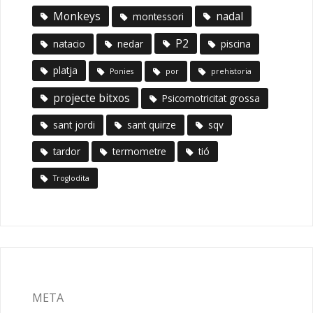
Monkeys
nadal
montessori
P2
natacio
nedar
piscina
platja
Ponies
por
prehistoria
projecte bitxos
Psicomotricitat grossa
sant jordi
sant quirze
sqv
tardor
termometre
tió
Troglodita
META