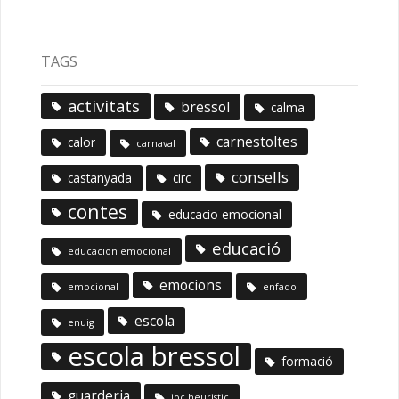
TAGS
activitats
bressol
calma
carnestoltes
calor
carnaval
consells
castanyada
circ
contes
educacio emocional
educació
educacion emocional
emocions
emocional
enfado
escola
enuig
escola bressol
formació
guarderia
joc heuristic